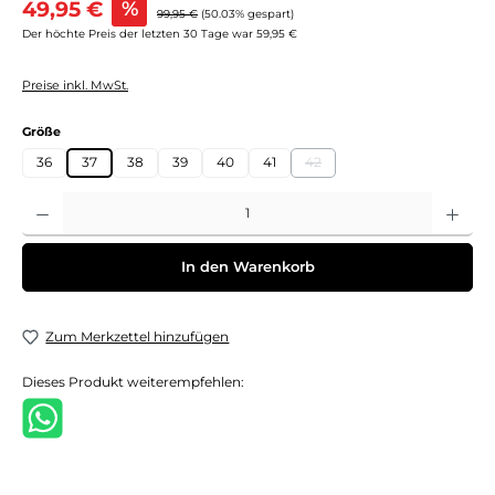
49,95 €
%
Regulärer Preis:
99,95 €
(50.03% gespart)
Der höchte Preis der letzten 30 Tage war 59,95 €
Preise inkl. MwSt.
auswählen
Größe
36
37
38
39
40
41
42
(Diese Option ist zurzeit nicht 
Produkt Anzahl: Gib den gewünschten Wert ein oder benutze die Schaltflächen um 
In den Warenkorb
Zum Merkzettel hinzufügen
Dieses Produkt weiterempfehlen: