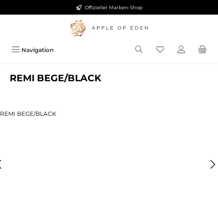
Offizieller Marken-Shop
Zum Hauptinhalt springen
Navigation
REMI BEGE/BLACK
ldergalerie überspringen