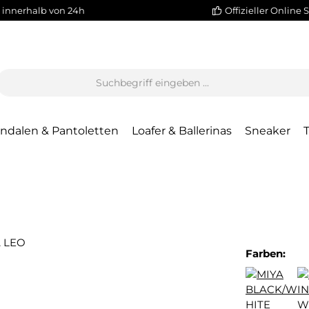
 innerhalb von 24h
Offizieller Online 
ndalen & Pantoletten
Loafer & Ballerinas
Sneaker
Farben: