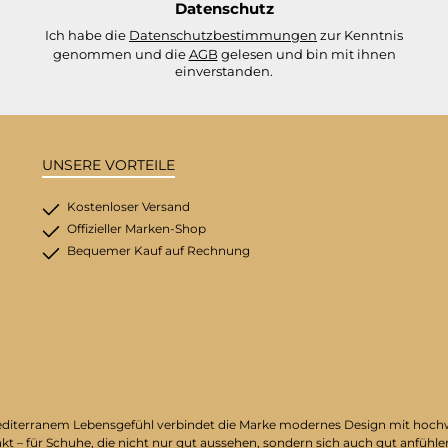
Datenschutz
Ich habe die
Datenschutzbestimmungen
zur Kenntnis
genommen und die
AGB
gelesen und bin mit ihnen
einverstanden.
UNSERE VORTEILE
Kostenloser Versand
Offizieller Marken-Shop
Bequemer Kauf auf Rechnung
on mediterranem Lebensgefühl verbindet die Marke modernes Design mit hoc
nkt – für Schuhe, die nicht nur gut aussehen, sondern sich auch gut anfühle