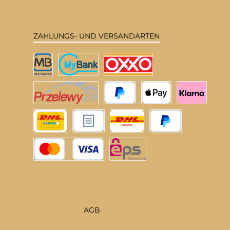
ZAHLUNGS- UND VERSANDARTEN
Multibanco
MyBank
OXXO
Przelewy24
PayPal
Apple Pay
Klarna
DHL Deutschland
Rechnungskauf
DHL EU
Später Bezahlen
Kredit- oder Debitkarte
eps
AGB