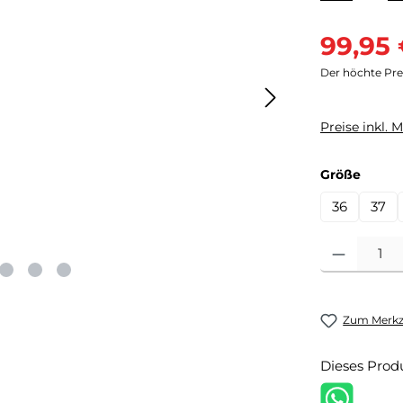
Verkaufsprei
99,95
Der höchte Prei
Preise inkl. 
auswä
Größe
36
37
Produkt Anzahl
Zum Merkze
Dieses Prod