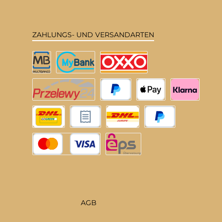
ZAHLUNGS- UND VERSANDARTEN
Multibanco
MyBank
OXXO
Przelewy24
PayPal
Apple Pay
Klarna
DHL Deutschland
Rechnungskauf
DHL EU
Später Bezahlen
Kredit- oder Debitkarte
eps
AGB