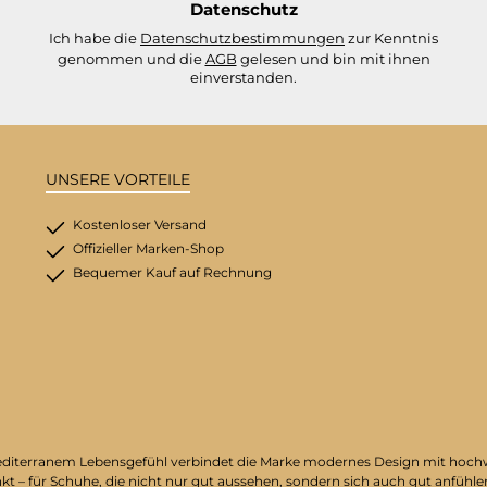
Datenschutz
Ich habe die
Datenschutzbestimmungen
zur Kenntnis
genommen und die
AGB
gelesen und bin mit ihnen
einverstanden.
UNSERE VORTEILE
Kostenloser Versand
Offizieller Marken-Shop
Bequemer Kauf auf Rechnung
on mediterranem Lebensgefühl verbindet die Marke modernes Design mit hoc
nkt – für Schuhe, die nicht nur gut aussehen, sondern sich auch gut anfühle