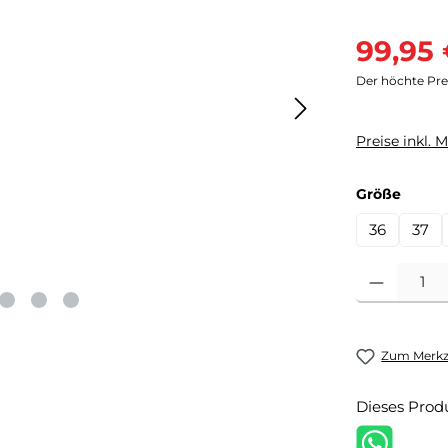
Verkaufsprei
99,95
Der höchte Prei
Preise inkl. 
auswä
Größe
36
37
Produkt Anzahl
Zum Merkze
Dieses Prod