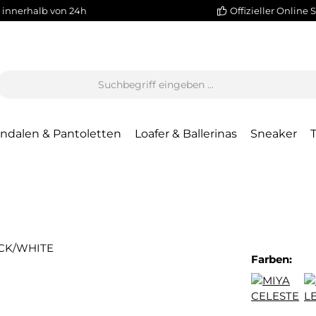
 innerhalb von 24h
Offizieller Online 
ndalen & Pantoletten
Loafer & Ballerinas
Sneaker
Farben: