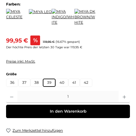
Farben:
Verkaufspreis:
99,95 €
%
Regulärer Preis:
119,95 €
(16.67% gespart)
Der höchte Preis der letzten 30 Tage war 119,95 €
Preise inkl. MwSt.
auswählen
Größe
36
37
38
39
40
41
42
Produkt Anzahl: Gib den gewünschten Wert ein oder benutze die Schaltflächen um 
In den Warenkorb
Zum Merkzettel hinzufügen