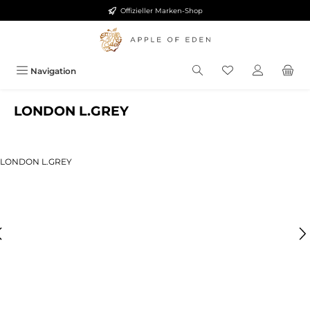
Offizieller Marken-Shop
Zum Hauptinhalt springen
Navigation
LONDON L.GREY
ldergalerie überspringen