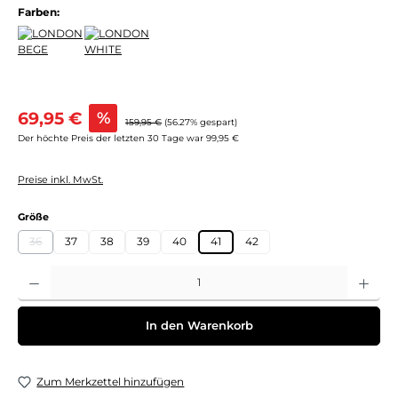
Farben:
Verkaufspreis:
69,95 €
%
Regulärer Preis:
159,95 €
(56.27% gespart)
Der höchte Preis der letzten 30 Tage war 99,95 €
Preise inkl. MwSt.
auswählen
Größe
36
37
38
39
40
41
42
(Diese Option ist zurzeit nicht verfügbar.)
Produkt Anzahl: Gib den gewünschten Wert ein oder benutze die Schaltflächen um 
In den Warenkorb
Zum Merkzettel hinzufügen