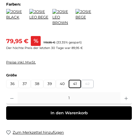
Farben:
Verkaufspreis:
79,95 €
%
Regulärer Preis:
119,95 €
(33.35% gespart)
Der höchte Preis der letzten 30 Tage war 89,95 €
Preise inkl. MwSt.
auswählen
Größe
36
37
38
39
40
41
42
(Diese Option ist zurzeit nicht 
Produkt Anzahl: Gib den gewünschten Wert ein oder benutze die Schaltflächen um 
In den Warenkorb
Zum Merkzettel hinzufügen