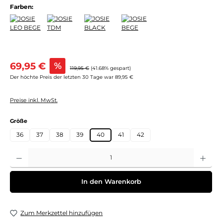
Farben:
Verkaufspreis:
69,95 €
%
Regulärer Preis:
119,95 €
(41.68% gespart)
Der höchte Preis der letzten 30 Tage war 89,95 €
Preise inkl. MwSt.
auswählen
Größe
36
37
38
39
40
41
42
Produkt Anzahl: Gib den gewünschten Wert ein oder benutze die Schaltflächen um 
In den Warenkorb
Zum Merkzettel hinzufügen