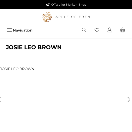
Offizieller Marken-Shop
Zum Hauptinhalt springen
Navigation
JOSIE LEO BROWN
ldergalerie überspringen