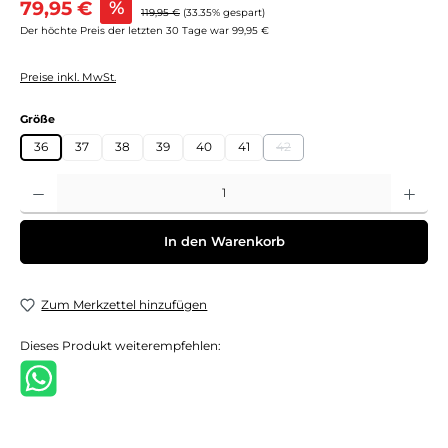
79,95 €
%
Regulärer Preis:
119,95 €
(33.35% gespart)
Der höchte Preis der letzten 30 Tage war 99,95 €
Preise inkl. MwSt.
auswählen
Größe
36
37
38
39
40
41
42
(Diese Option ist zurzeit nicht 
Produkt Anzahl: Gib den gewünschten Wert ein oder benutze die Schaltflächen um 
In den Warenkorb
Zum Merkzettel hinzufügen
Dieses Produkt weiterempfehlen: