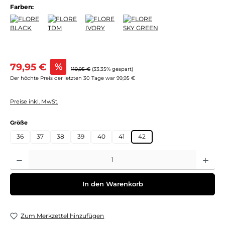
Farben:
Verkaufspreis:
79,95 €
%
Regulärer Preis:
119,95 €
(33.35% gespart)
Der höchte Preis der letzten 30 Tage war 99,95 €
Preise inkl. MwSt.
auswählen
Größe
36
37
38
39
40
41
42
Produkt Anzahl: Gib den gewünschten Wert ein oder benutze die Schaltflächen um 
In den Warenkorb
Zum Merkzettel hinzufügen