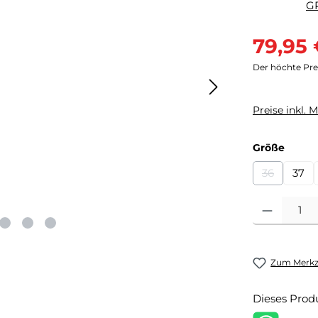
Verkaufsprei
79,95
Der höchte Prei
Preise inkl. 
auswä
Größe
36
37
(Diese Opti
Produkt Anzahl
Zum Merkze
Dieses Prod