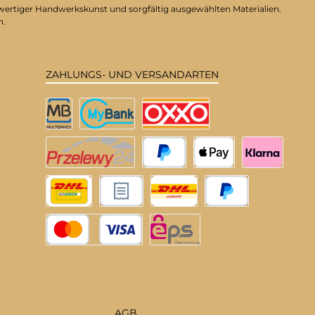
hwertiger Handwerkskunst und sorgfältig ausgewählten Materialien.
n.
ZAHLUNGS- UND VERSANDARTEN
Multibanco
MyBank
OXXO
Przelewy24
PayPal
Apple Pay
Klarna
DHL Deutschland
Rechnungskauf
DHL EU
Später Bezahlen
Kredit- oder Debitkarte
eps
AGB