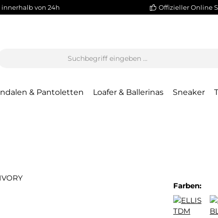
 innerhalb von 24h
Offizieller Online 
ndalen & Pantoletten
Loafer & Ballerinas
Sneaker
Farben: