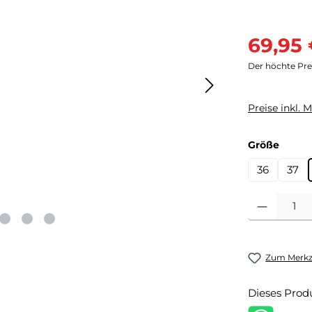
Verkaufsprei
69,95
Der höchte Prei
Preise inkl. 
auswä
Größe
36
37
Produkt Anzahl
Zum Merkze
Dieses Prod