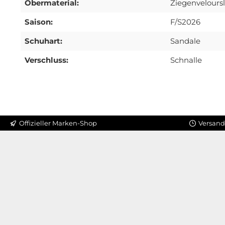
Obermaterial:
Ziegenvelours
Saison:
F/S2026
Schuhart:
Sandale
Verschluss:
Schnalle
Offizieller Marken-Shop
Versand