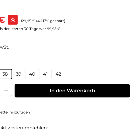
s:
 €
%
Regulärer Preis:
129,95 €
(46.17% gespart)
s der letzten 30 Tage war 99,95 €
MwSt.
hlen
38
39
40
41
42
: Gib den gewünschten Wert ein oder benutze die Schaltflächen um die Anz
In den Warenkorb
ttel hinzufügen
ukt weiterempfehlen: