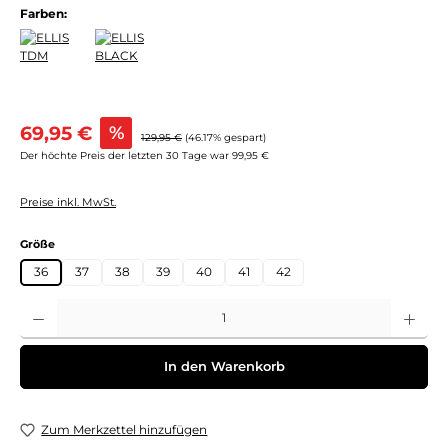
Farben:
Verkaufspreis:
69,95 €
%
Regulärer Preis:
129,95 €
(46.17% gespart)
Der höchte Preis der letzten 30 Tage war 99,95 €
Preise inkl. MwSt.
auswählen
Größe
36
37
38
39
40
41
42
Produkt Anzahl: Gib den gewünschten Wert ein oder benutze die Schaltflächen um 
In den Warenkorb
Zum Merkzettel hinzufügen