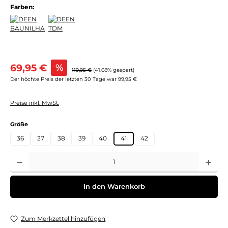
Farben:
Verkaufspreis:
69,95 €
%
Regulärer Preis:
119,95 €
(41.68% gespart)
Der höchte Preis der letzten 30 Tage war 99,95 €
Preise inkl. MwSt.
auswählen
Größe
36
37
38
39
40
41
42
Produkt Anzahl: Gib den gewünschten Wert ein oder benutze die Schaltflächen um 
In den Warenkorb
Zum Merkzettel hinzufügen