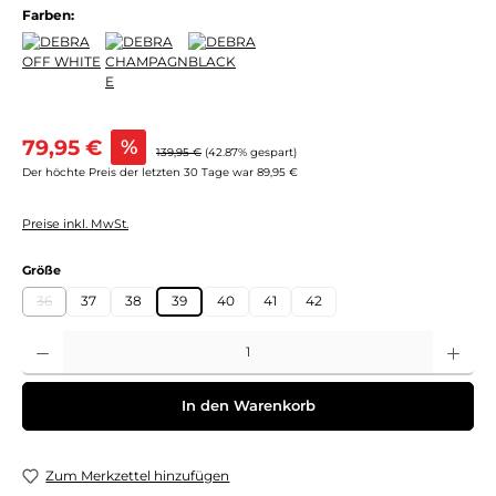
Farben:
Verkaufspreis:
79,95 €
%
Regulärer Preis:
139,95 €
(42.87% gespart)
Der höchte Preis der letzten 30 Tage war 89,95 €
Preise inkl. MwSt.
auswählen
Größe
36
37
38
39
40
41
42
(Diese Option ist zurzeit nicht verfügbar.)
Produkt Anzahl: Gib den gewünschten Wert ein oder benutze die Schaltflächen um 
In den Warenkorb
Zum Merkzettel hinzufügen