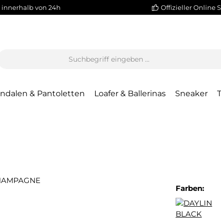
 innerhalb von 24h
Offizieller Online 
ndalen & Pantoletten
Loafer & Ballerinas
Sneaker
Farben: