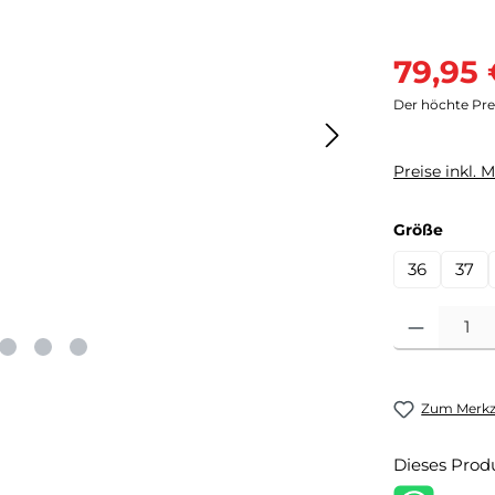
Verkaufsprei
79,95
Der höchte Prei
Preise inkl. 
auswä
Größe
36
37
Produkt Anzahl
Zum Merkze
Dieses Prod