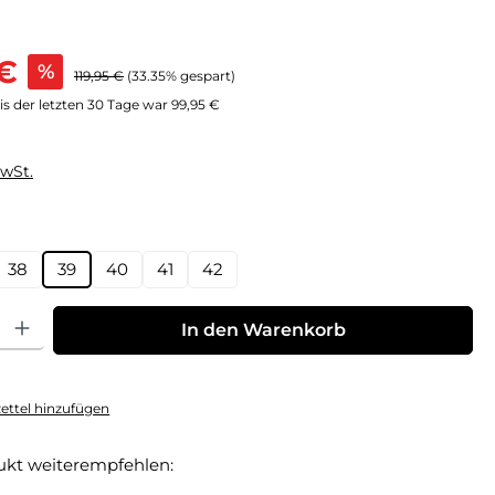
s:
 €
%
Regulärer Preis:
119,95 €
(33.35% gespart)
s der letzten 30 Tage war 99,95 €
MwSt.
hlen
38
39
40
41
42
: Gib den gewünschten Wert ein oder benutze die Schaltflächen um die Anz
In den Warenkorb
ttel hinzufügen
ukt weiterempfehlen: