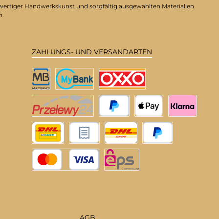
hwertiger Handwerkskunst und sorgfältig ausgewählten Materialien.
n.
ZAHLUNGS- UND VERSANDARTEN
Multibanco
MyBank
OXXO
Przelewy24
PayPal
Apple Pay
Klarna
DHL Deutschland
Rechnungskauf
DHL EU
Später Bezahlen
Kredit- oder Debitkarte
eps
AGB