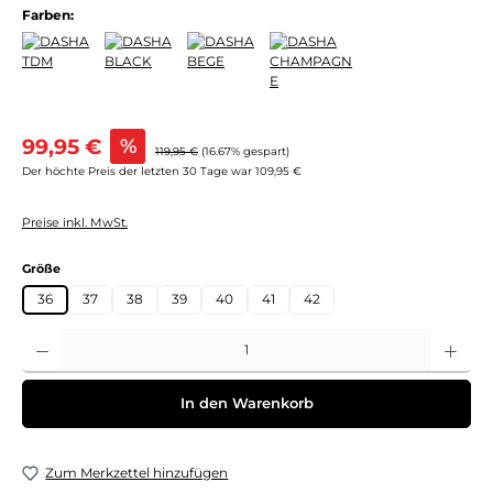
Farben:
Verkaufspreis:
99,95 €
%
Regulärer Preis:
119,95 €
(16.67% gespart)
Der höchte Preis der letzten 30 Tage war 109,95 €
Preise inkl. MwSt.
auswählen
Größe
36
37
38
39
40
41
42
Produkt Anzahl: Gib den gewünschten Wert ein oder benutze die Schaltflächen um 
In den Warenkorb
Zum Merkzettel hinzufügen