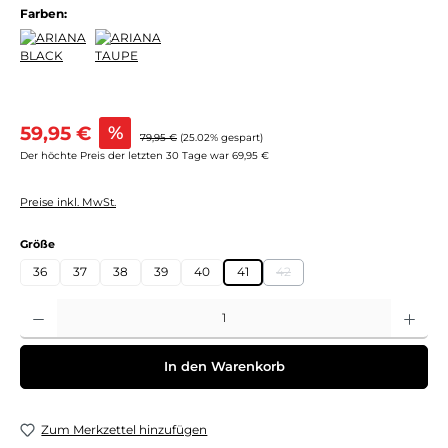
Farben:
Verkaufspreis:
59,95 €
%
Regulärer Preis:
79,95 €
(25.02% gespart)
Der höchte Preis der letzten 30 Tage war 69,95 €
Preise inkl. MwSt.
auswählen
Größe
36
37
38
39
40
41
42
(Diese Option ist zurzeit nicht 
Produkt Anzahl: Gib den gewünschten Wert ein oder benutze die Schaltflächen um 
In den Warenkorb
Zum Merkzettel hinzufügen