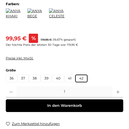
Farben:
Verkaufspreis:
99,95 €
%
Regulärer Preis:
119,95 €
(16.67% gespart)
Der höchte Preis der letzten 30 Tage war 119,95 €
Preise inkl. MwSt.
auswählen
Größe
36
37
38
39
40
41
42
Produkt Anzahl: Gib den gewünschten Wert ein oder benutze die Schaltflächen um 
In den Warenkorb
Zum Merkzettel hinzufügen