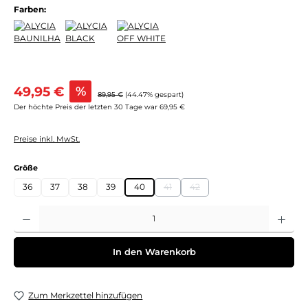
Farben:
Verkaufspreis:
49,95 €
%
Regulärer Preis:
89,95 €
(44.47% gespart)
Der höchte Preis der letzten 30 Tage war 69,95 €
Preise inkl. MwSt.
auswählen
Größe
36
37
38
39
40
41
42
(Diese Option ist zurzeit nicht verfügb
(Diese Option ist zurzeit nicht 
Produkt Anzahl: Gib den gewünschten Wert ein oder benutze die Schaltflächen um 
In den Warenkorb
Zum Merkzettel hinzufügen