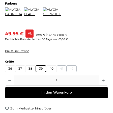
Farben:
Verkaufspreis:
49,95 €
%
Regulärer Preis:
89,95 €
(44.47% gespart)
Der höchte Preis der letzten 30 Tage war 69,95 €
Preise inkl. MwSt.
auswählen
Größe
36
37
38
39
40
41
42
(Diese Option ist zurzeit nicht verfügb
(Diese Option ist zurzeit nicht 
Produkt Anzahl: Gib den gewünschten Wert ein oder benutze die Schaltflächen um 
In den Warenkorb
Zum Merkzettel hinzufügen