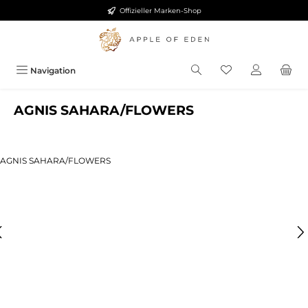
Offizieller Marken-Shop
Zum Hauptinhalt springen
Navigation
AGNIS SAHARA/FLOWERS
ldergalerie überspringen