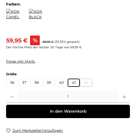
Farben:
Verkaufspreis:
59,95 €
%
Regulärer Preis:
89,95 €
(33.35% gespart)
Der höchte Preis der letzten 30 Tage war 69,95 €
Preise inkl. MwSt.
auswählen
Größe
36
37
38
39
40
41
42
(Diese Option ist zurzeit nicht 
Produkt Anzahl: Gib den gewünschten Wert ein oder benutze die Schaltflächen um 
In den Warenkorb
Zum Merkzettel hinzufügen