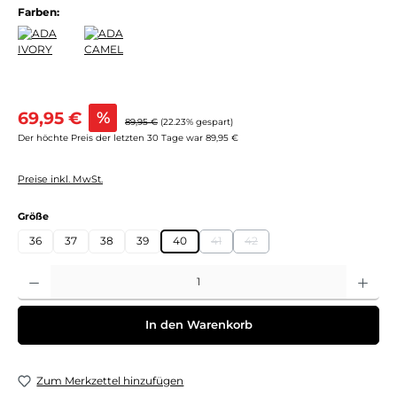
Farben:
Verkaufspreis:
69,95 €
%
Regulärer Preis:
89,95 €
(22.23% gespart)
Der höchte Preis der letzten 30 Tage war 89,95 €
Preise inkl. MwSt.
auswählen
Größe
36
37
38
39
40
41
42
(Diese Option ist zurzeit nicht verfügb
(Diese Option ist zurzeit nicht 
Produkt Anzahl: Gib den gewünschten Wert ein oder benutze die Schaltflächen um 
In den Warenkorb
Zum Merkzettel hinzufügen